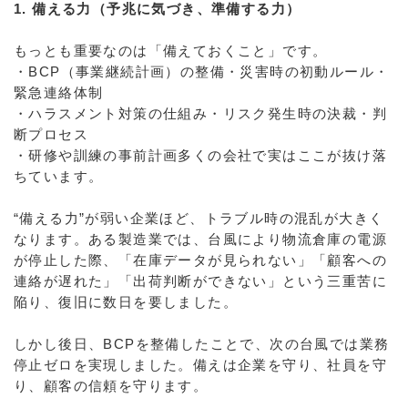
1. 備える力（予兆に気づき、準備する力）
もっとも重要なのは「備えておくこと」です。
・BCP（事業継続計画）の整備・災害時の初動ルール・
緊急連絡体制
・ハラスメント対策の仕組み・リスク発生時の決裁・判
断プロセス
・研修や訓練の事前計画多くの会社で実はここが抜け落
ちています。
“備える力”が弱い企業ほど、トラブル時の混乱が大きく
なります。ある製造業では、台風により物流倉庫の電源
が停止した際、「在庫データが見られない」「顧客への
連絡が遅れた」「出荷判断ができない」という三重苦に
陥り、復旧に数日を要しました。
しかし後日、BCPを整備したことで、次の台風では業務
停止ゼロを実現しました。備えは企業を守り、社員を守
り、顧客の信頼を守ります。