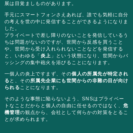
展は目覚ましものがあります。
手元にスマートフォンさえあれば、誰でも気軽に自分
の考えを世の中に発信することができるようになりま
した。
プライベートで差し障りのないことを発信しているう
ちは問題がないのですが、世間から反感を買うこと
や、世間から受け入れられないことなどを発信する
と、いわゆる「
炎上
」という状態になり、世間からバ
ッシングの集中砲火を浴びることになります。
一個人の炎上ですまず、その
個人の所属先が特定され
る
と、その
所属先企業にも世間からの非難の目が向け
られる
ことになります。
そのような事態に陥らないよう、SNSはプライベー
トなことだからと個人の自由に任せるのではなく、
危
機管理
の観点から、会社として何らかの対策をとるこ
とが求められます。